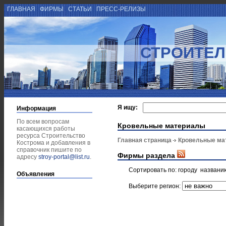
ГЛАВНАЯ
ФИРМЫ
СТАТЬИ
ПРЕСС-РЕЛИЗЫ
СТРОИТЕЛ
Я ищу:
Информация
По всем вопросам
Кровельные материалы
касающихся работы
ресурса Строительство
Главная страница
Кровельные ма
Кострома и добавления в
справочник пишите по
Фирмы раздела
адресу
stroy-portal@list.ru
.
Сортировать по:
городу
названи
Объявления
Выберите регион: