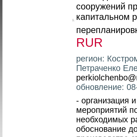
сооружений пр
капитальном р
1.
перепланировк
RUR
регион: Костро
Петраченко Еле
perkiolchenbo@m
обновление: 08
- организация 
мероприятий п
необходимых ра
обоснование до